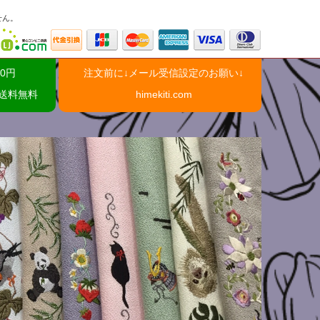
せん。
0円
注文前に↓メール受信設定のお願い↓
で送料無料
himekiti.com