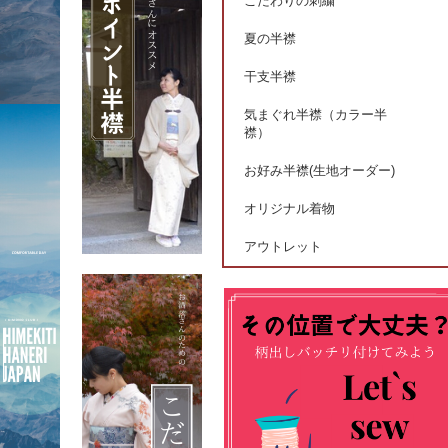
こだわりの刺繍
夏の半襟
干支半襟
気まぐれ半襟（カラー半
襟）
お好み半襟(生地オーダー)
オリジナル着物
アウトレット