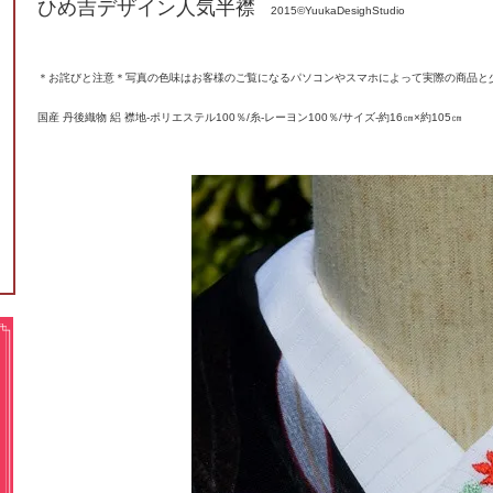
ひめ吉デザイン人気半襟
2015©YuukaDesighStudio
＊お詫びと注意＊写真の色味はお客様のご覧になるパソコンやスマホによって実際の商品と
国産 丹後織物 絽 襟地-ポリエステル100％/糸-レーヨン100％/サイズ-約16㎝×約105㎝