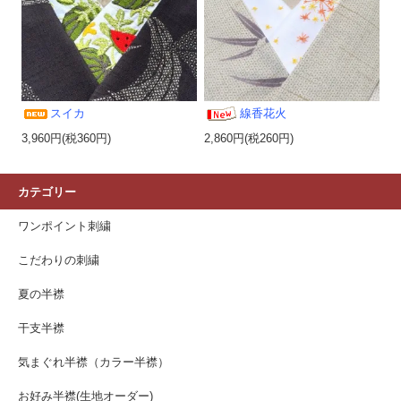
スイカ
線香花火
3,960円(税360円)
2,860円(税260円)
カテゴリー
ワンポイント刺繍
こだわりの刺繍
夏の半襟
干支半襟
気まぐれ半襟（カラー半襟）
お好み半襟(生地オーダー)