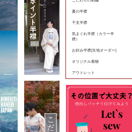
こだわりの刺繍
夏の半襟
干支半襟
気まぐれ半襟（カラー半
襟）
お好み半襟(生地オーダー)
オリジナル着物
アウトレット