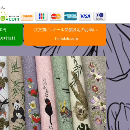
せん。
0円
注文前に↓メール受信設定のお願い↓
で送料無料
himekiti.com