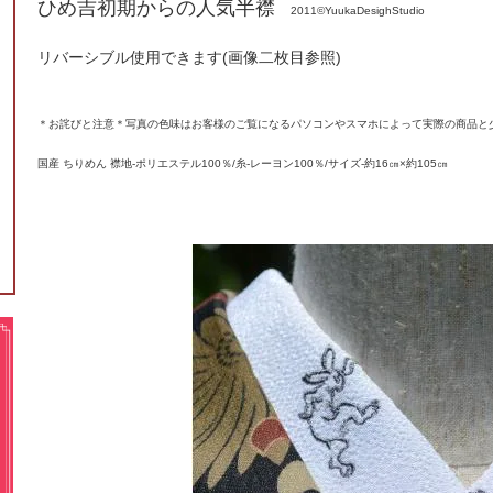
ひめ吉初期からの人気半襟
2011©YuukaDesighStudio
リバーシブル使用できます(画像二枚目参照)
＊お詫びと注意＊写真の色味はお客様のご覧になるパソコンやスマホによって実際の商品と
国産 ちりめん 襟地-ポリエステル100％/糸-レーヨン100％/サイズ-約16㎝×約105㎝