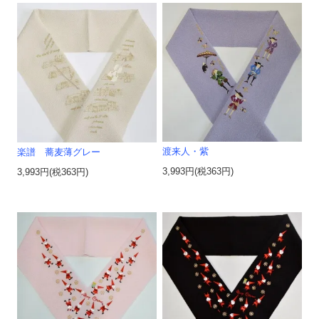
渡来人・紫
楽譜 蕎麦薄グレー
3,993円(税363円)
3,993円(税363円)