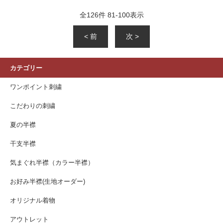
全
126
件
81
-
100
表示
< 前
次 >
カテゴリー
ワンポイント刺繍
こだわりの刺繍
夏の半襟
干支半襟
気まぐれ半襟（カラー半襟）
お好み半襟(生地オーダー)
オリジナル着物
アウトレット