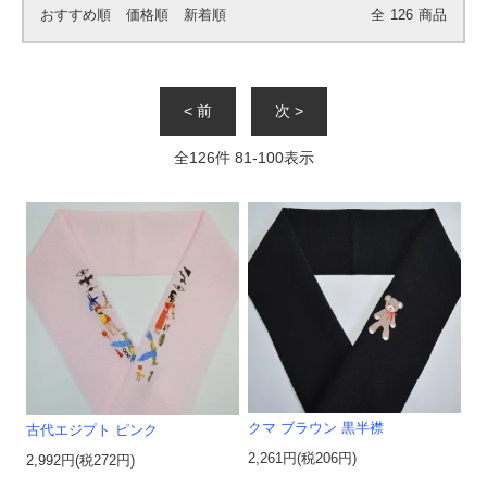
おすすめ順
価格順
新着順
全
126
商品
< 前
次 >
全
126
件
81
-
100
表示
クマ ブラウン 黒半襟
古代エジプト ピンク
2,261円(税206円)
2,992円(税272円)